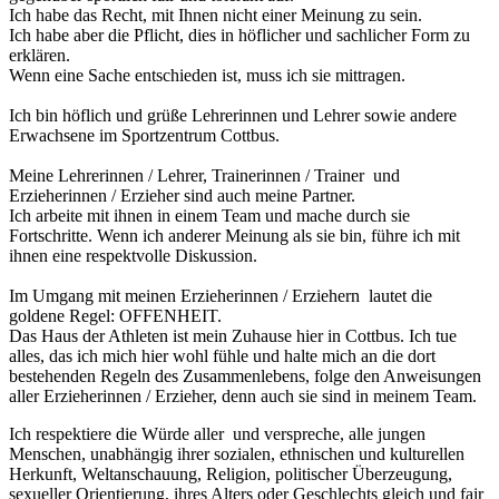
Ich habe das Recht, mit Ihnen nicht einer Meinung zu sein.
Ich habe aber die Pflicht, dies in höflicher und sachlicher Form zu
erklären.
Wenn eine Sache entschieden ist, muss ich sie mittragen.
Ich bin höflich und grüße Lehrerinnen und Lehrer sowie andere
Erwachsene im Sportzentrum Cottbus.
Meine Lehrerinnen / Lehrer, Trainerinnen / Trainer und
Erzieherinnen / Erzieher sind auch meine Partner.
Ich arbeite mit ihnen in einem Team und mache durch sie
Fortschritte. Wenn ich anderer Meinung als sie bin, führe ich mit
ihnen eine respektvolle Diskussion.
Im Umgang mit meinen Erzieherinnen / Erziehern lautet die
goldene Regel: OFFENHEIT.
Das Haus der Athleten ist mein Zuhause hier in Cottbus. Ich tue
alles, das ich mich hier wohl fühle und halte mich an die dort
bestehenden Regeln des Zusammenlebens, folge den Anweisungen
aller Erzieherinnen / Erzieher, denn auch sie sind in meinem Team.
Ich respektiere die Würde aller und verspreche, alle jungen
Menschen, unabhängig ihrer sozialen, ethnischen und kulturellen
Herkunft, Weltanschauung, Religion, politischer Überzeugung,
sexueller Orientierung, ihres Alters oder Geschlechts gleich und fair