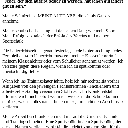
„Jeder, der sich aufgibt besser zu werden, hat schon aufgehört
gut zu sein.“
Meine Schulzeit ist MEINE AUFGABE, die ich als Ganzes
annehme.
Meine schulische Leistung hat denselben Rang wie mein Sport.
Mein Erfolg ist zugleich der Erfolg des Vereins und meiner
Sportschule.
Die Unterrichtszeit ist genau festgelegt. Jede Unterbrechung, jedes
Fernbleiben vom Unterricht muss von meiner Klassenlehrerin /
meinem Klassenlehrer oder vom Schulleiter genehmigt werden. Ich
verstoße gegen diese Regeln, wenn ich zu spät komme oder
unentschuldigt fehle.
Wenn ich ins Trainingslager fahre, hole ich mir rechtzeitig vorher
Aufgaben von den jeweiligen Fachlehrerinnen / Fachlehrern und
arbeite selbstständig versäumten Stoff nach. Im Krankheitsfall
informiere ich mich sofort wenn ich wieder in die Schule komme
darüber, was ich alles nacharbeiten muss, um nicht den Anschluss zu
verlieren.
Meine Arbeit beschränkt sich nicht nur auf die Unterrichtsstunden
und Trainingseinheiten. Eine Sportschülerin / ein Sportschüler, der
diesen Namen verdient, wird ständig geleitet von dem Sinn für die